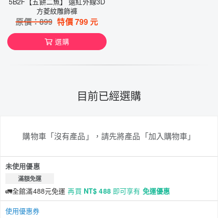
5B2F【五餅二魚】 遠紅外線3D
方菱紋雕飾褲
原價：
899
特價
799
元
選購
目前已經選購
購物車「沒有產品」，請先將產品「加入購物車」
未使用優惠
滿額免運
🚛全館滿488元免運
再買
NT$ 488
即可享有
免運優惠
使用優惠券