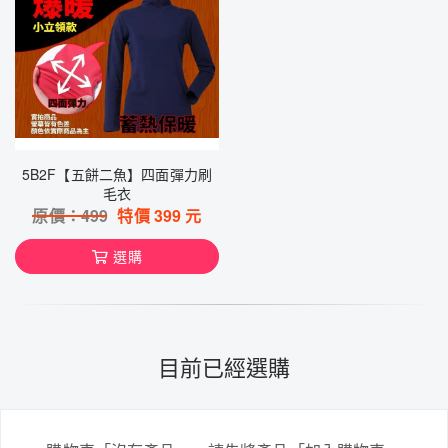
5B2F【五餅二魚】四面彈力刷
毛衣
原價：
499
特價
399
元
選購
目前已經選購