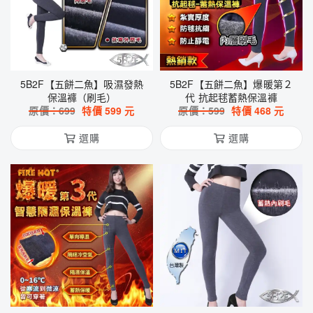
5B2F【五餅二魚】吸濕發熱
5B2F【五餅二魚】爆暖第２
保溫褲（刷毛）
代 抗起毬蓄熱保溫褲
原價：
699
特價
599
元
原價：
599
特價
468
元
選購
選購