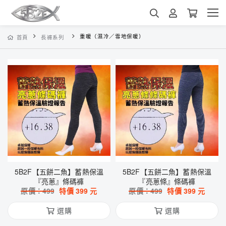
重暖（濕冷／雪地保暖）
首頁
長褲系列
5B2F【五餅二魚】蓄熱保溫
5B2F【五餅二魚】蓄熱保溫
『亮蔥』條碼褲
『亮蔥條』條碼褲
原價：
499
特價
399
元
原價：
499
特價
399
元
選購
選購