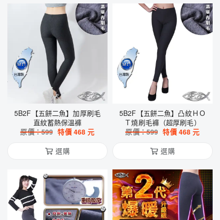
5B2F【五餅二魚】加厚刷毛
5B2F【五餅二魚】凸紋ＨＯ
直紋蓄熱保溫褲
Ｔ燒刷毛褲（超厚刷毛）
原價：
599
特價
468
元
原價：
599
特價
468
元
選購
選購