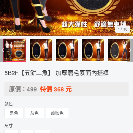
1
/
10
5B2F【五餅二魚】 加厚磨毛素面內搭褲
原價：
499
特價
368
元
顏色
黑色
灰色
麻咖色
尺寸