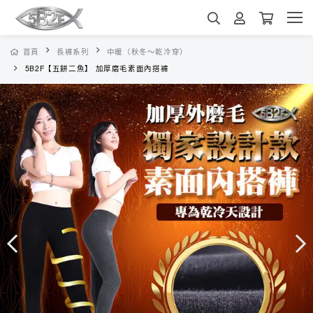
首頁
長褲系列
中暖（秋冬～乾冷穿）
5B2F【五餅二魚】 加厚磨毛素面內搭褲