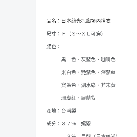
品名：日本絲光抓縐領內搭衣
尺寸：Ｆ（Ｓ～ＸＬ可穿）
顏色：
黑 色、灰藍色、咖啡色
米白色、艷紫色、深紫藍
寶藍色、湖水綠、芥末黃
珊瑚紅、羅蘭紫
產地：台灣製
成分：８７％ 嫘縈
８％ 尼龍（日本絲光）