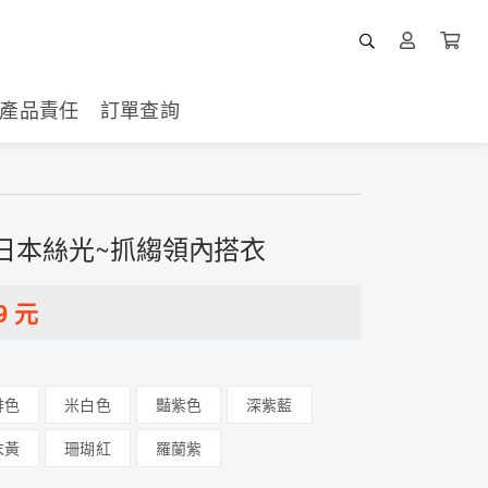
產品責任
訂單查詢
】日本絲光~抓縐領內搭衣
9
元
啡色
米白色
豔紫色
深紫藍
末黃
珊瑚紅
羅蘭紫