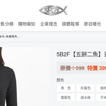
銷售分類
購物需知
企業理念
媒體報導
節目曝光
光~抓縐領內搭衣
5B2F【五餅二魚
原價：
599
特價
39
顏色
黑 色
灰藍色
咖
寶藍色
湖水綠
芥