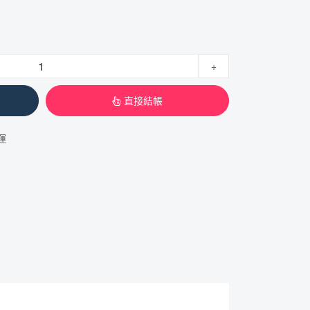
+
直接結帳
運