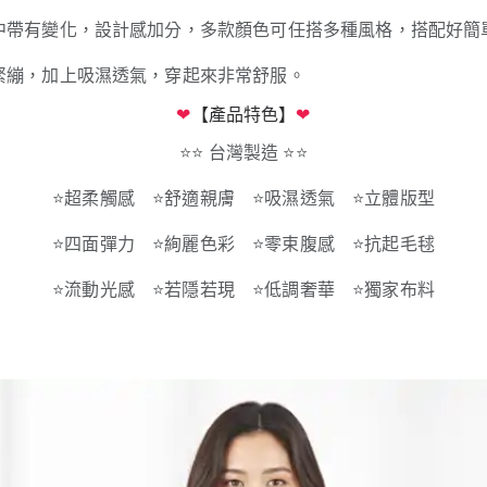
中帶有變化，設計感加分，多款顏色可任搭多種風格，搭配好簡
緊繃，加上吸濕透氣，穿起來非常舒服。
❤
【產品特色】
❤
⭐
⭐
台灣製造
⭐
⭐
⭐
超柔觸感
⭐
舒適親膚
⭐
吸濕透氣
⭐
立體版型
⭐
四面彈力
⭐
絢麗色彩
⭐
零束腹感
⭐
抗起毛毬
⭐
流動光感
⭐
若隱若現
⭐
低調奢華
⭐
獨家布料