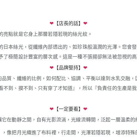
❤
【店長的話】
❤
的亮點就是它身上那層若隱若現的絲光紋。
的日本絲光，從纖維內部透出的、如珍珠般溫潤的光澤。您會發
予了極簡設計豐富的層次感。這是一種不張揚卻無法被忽視的高
❤
【品牌堅持】
❤
的品質、纖維的比例，如何配比、協調、平衡以達到水乳交融，
看不到、摸不到、只有穿了才知道』，所以『負責任的生產是我
❤
【一定要看】
❤
讓它在動靜之間，自有光影流淌，光線流轉間，泛起一層溫柔的
』，像把月光織進了布料裡，行走間，光澤若隱若現，增添特殊