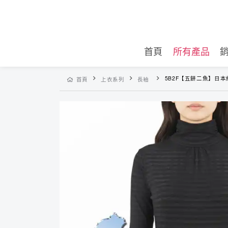
首頁
所有產品
5B2F【五餅二魚】日本絲
首頁
上衣系列
長袖