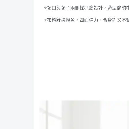
⭐
領口與領子兩側採抓縐設計，造型簡約
⭐
布料舒適輕盈，四面彈力、合身卻又不