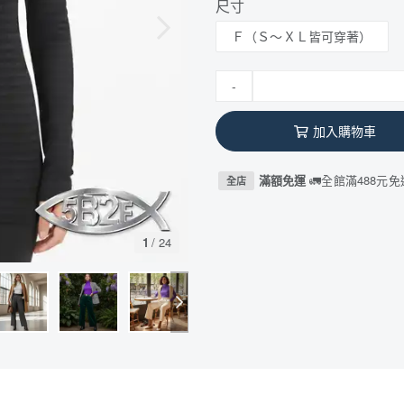
尺寸
Ｆ（Ｓ～ＸＬ皆可穿著）
-
加入購物車
滿額免運
🚛全館滿488元免
全店
1
/
24